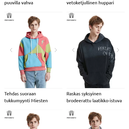
puuvilla vahva
vetoketjullinen huppari
vetoketjullinen ylisuuri
Custom logo Oem Odm
huppari mukautettu
DTG -huppari tekojalokivi
kirjontalogo OEM tukku
Design Täysi vetoketjullinen
vetoketjullinen huppari
Applikoitu brodeerattu
tekojalokivi
huppari
Tehdas suoraan
Raskas syksyinen
tukkumyynti Miesten
brodeerattu laatikko-istuva
hupparit Räätälöidyt liitos
DTG-painettu graafinen
neulepusero kohokuvioitu
happopesu Distress Vintage
painatus vetoketjulla
miesten huppari
brodeerattuja tekniikoita