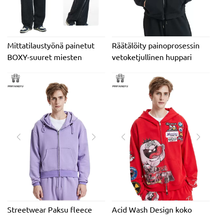
Mittatilaustyönä painetut
Räätälöity painoprosessin
BOXY-suuret miesten
vetoketjullinen huppari
hupparit, joissa kaksipäinen
syksyn ja talven muotiin ja
lyhyt vetoketju 100 %
lämpöön
puuvillaa Streetwear tyyli
ympäristöystävällinen
Streetwear Paksu fleece
Acid Wash Design koko