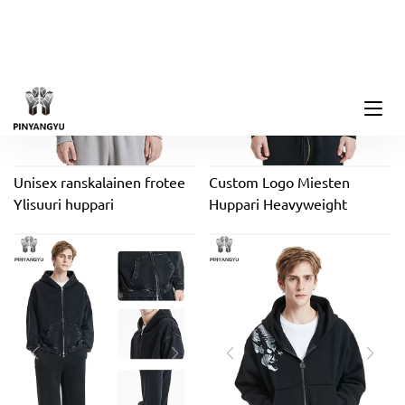
huppari
leikattu huppari
Unisex ranskalainen frotee
Custom Logo Miesten
Ylisuuri huppari
Huppari Heavyweight
Korkealaatuinen leikattu
Cotton New Design Plain
hupullinen kaulus
Plus Size Käänteinen
mittatilaustyönä painettu
Kontrastiommel 100%
brodeerattu rento XS XXS
Puuvilla Oversized Fit
syksyyn