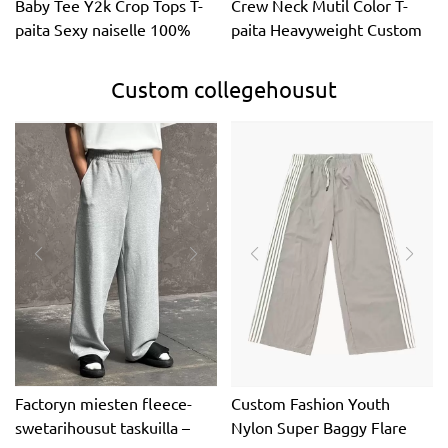
Baby Tee Y2k Crop Tops T-
Crew Neck Mutil Color T-
paita Sexy naiselle 100%
paita Heavyweight Custom
puuvillaa hengittävä
logo T-paita
Custom collegehousut
Factoryn miesten fleece-
Custom Fashion Youth
swetarihousut taskuilla –
Nylon Super Baggy Flare