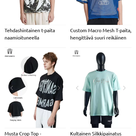
Tehdashintainen t-paita
Custom Macro Mesh T-paita,
naamioituneella
hengittävä suuri reikäinen
täyspainatuksella 100 %
verkkopaita urheiluun ja
puuvillaa Casual Style
kesään
Oversized Fit Short Length
Jersey Kangas DTG-painatus
Musta Crop Top -
Kultainen Silkkipainatus