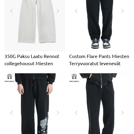
350G Paksu Laatu Rennot
Custom Flare Pants Miesten
collegehousut Miesten
Terryvuoratut levenevät
Naisten Streetwear Suorat
collegehousut Unisex Slim
lenkkihousut Löysät
Fit Heavyweight tyhjät
Urheiluhousut Fleece-
ruskeat lenkkeilyhousut
swetarihousut Unisex
miesten