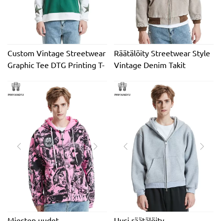
Custom Vintage Streetwear
Räätälöity Streetwear Style
Graphic Tee DTG Printing T-
Vintage Denim Takit
paita Kaksikerroksinen
Distressed Winter
pitkähihainen T-paita
Oversized Canvas Tuulitakki
miehille kaksinkertaisella O-
Työ Jean Takki miehille
kaula-aukolla
Tyylikäs
Miesten uudet
Uusi räätälöity