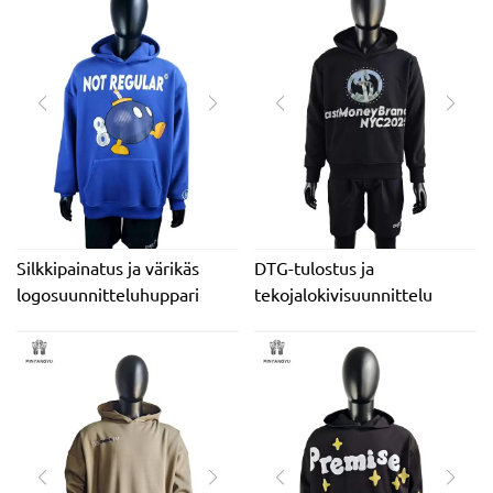
Silkkipainatus ja värikäs
DTG-tulostus ja
logosuunnitteluhuppari
tekojalokivisuunnittelu