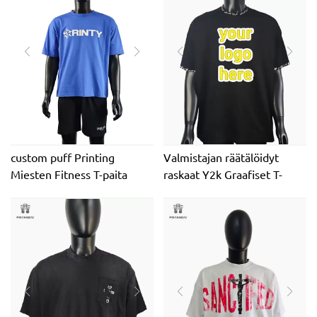
custom puff Printing
Valmistajan räätälöidyt
Miesten Fitness T-paita
raskaat Y2k Graafiset T-
paidat High Street Regular
Fit Pyöreäkaula-
printtipaidat Miesten