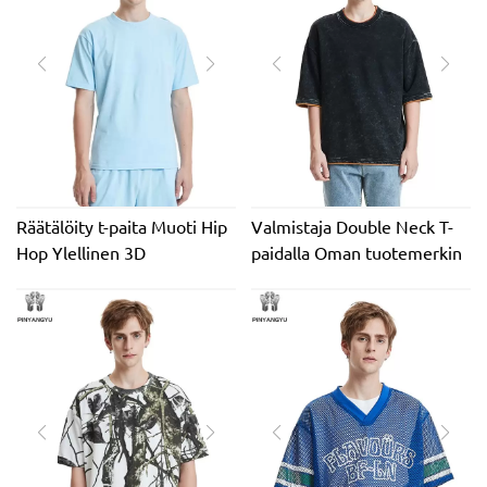
Räätälöity t-paita Muoti Hip
Valmistaja Double Neck T-
Hop Ylellinen 3D
paidalla Oman tuotemerkin
kohokuvioitu T-paita 100 %
logolla Custom
puuvillaa Ylisuuri painava
Heavyweight T-paita Pesty
graafinen miesten
Vintage t Paita Acid Wash
kohokuvioidut T-paidat
100% puuvillaa