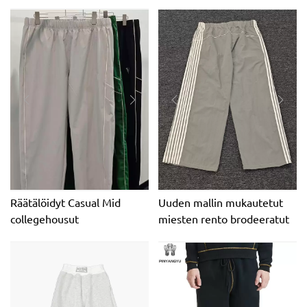
pehmeät ja mukavat
kohokuvioidut miesten
lenkkeilyhousut
raskaat lenkkeilyhousut
harjoitteluun ja vapaa-
Oversized Print Wide
aikaan
Joggers
kiristysnauhahousut
Räätälöidyt Casual Mid
Uuden mallin mukautetut
collegehousut
miesten rento brodeeratut
Silkkipainatuslogo
ympäristöystävälliset
Brodeerattu Regular Fit
ranskalaiset
Fleece Sisällä
froteepuuvillaiset
Puuvillaneulottu Track
keskipainoiset unisex-
Jogger -housut miehille
swetarihousut