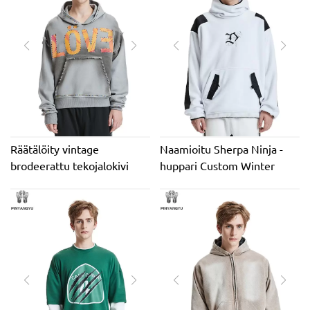
halvalla
Räätälöity vintage
Naamioitu Sherpa Ninja -
brodeerattu tekojalokivi
huppari Custom Winter
Streetwear silkkipainatus
Lämmin paksu Fleece Fluffy
happopesu Ylisuuri 100 %
Brodeerattu Berber Fleece
puuvilla
Heavyweight -huppari
ympäristöystävällinen
korkea laatu