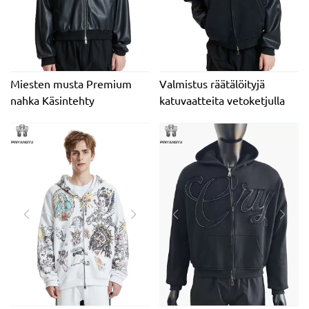
Miesten musta Premium
Valmistus räätälöityjä
nahka Käsintehty
katuvaatteita vetoketjulla
tekojalokivi kirjonta
leikatut löysät laatikkotakit
nahkahuppari Premium
miesten nahka brodeeratut
musta miesten nahkainen
patch-hupparit miehille
hupullinen takki Streetwear