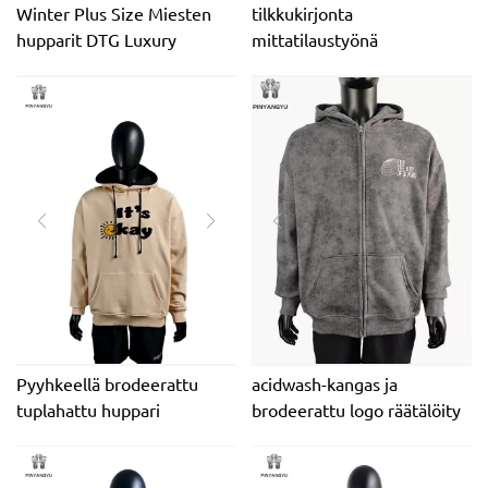
Winter Plus Size Miesten
tilkkukirjonta
hupparit DTG Luxury
mittatilaustyönä
Vetoketjuhuppari Custom
kaksinkertainen
Logo Tyhjä Sweatshirt 100%
vetoketjullinen huppari
Puuvilla Unisex
vetoketjullinen huppari
miehille
Pyyhkeellä brodeerattu
acidwash-kangas ja
tuplahattu huppari
brodeerattu logo räätälöity