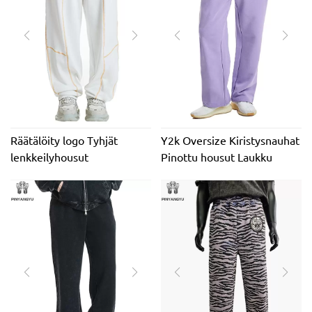
verryttelyhousut
Räätälöity logo Tyhjät
Y2k Oversize Kiristysnauhat
lenkkeilyhousut
Pinottu housut Laukku
korkealaatuiset 100 %
leveälahkeiset housut
puuvillaiset lenkkeilyhousut
miesten lenkkeily
raskaat puuvillaiset Street
French Terry collegehousut