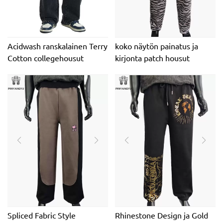
Acidwash ranskalainen Terry
koko näytön painatus ja
Cotton collegehousut
kirjonta patch housut
Custom Logo Oversize
Baggy leveä jalka
Spliced ​​Fabric Style
Rhinestone Design ja Gold