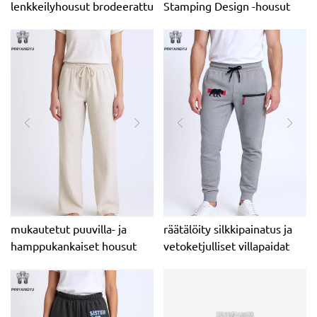
lenkkeilyhousut brodeerattu
Stamping Design -housut
design
mukautetut puuvilla- ja
räätälöity silkkipainatus ja
hamppukankaiset housut
vetoketjulliset villapaidat