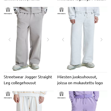
Streetwear
Löysät lenkkeilyhousut
Ranskalaiset Terry Baggy -
housut miehille
Streetwear Jogger Straight
Miesten juoksuhousut,
Leg collegehousut
joissa on mukautettu logo
Korkealaatuiset
Urheiluhousut miesten
lenkkeilyhousut halvalla
lenkkeilyhousut
tukkuverkossa miehille
korkealaatuiset 100 %
PUUVILLAA