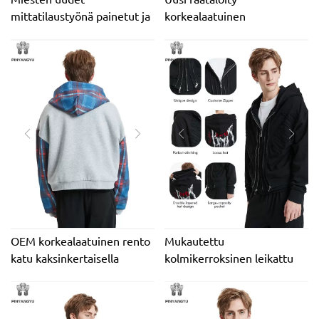
mittatilaustyönä painetut ja
korkealaatuinen
brodeeratut 100 % puuvillaa
kirjontatyhjä Heavyweight
syyskokoiset hupparit -
Oversized 400 Gsm
tehdashinta
ranskalainen
mittatilaustyönä
froteepuuvillafleece
ympäristöystävällinen
miesten huppari
OEM korkealaatuinen rento
Mukautettu
katu kaksinkertaisella
kolmikerroksinen leikattu
vetoketjulla brodeerattu
ompelu 500GSM paksusta
mukautettu
puuvillasta brodeerattu
puhvipainatuslogo
ylisuuri tavallinen tyhjä