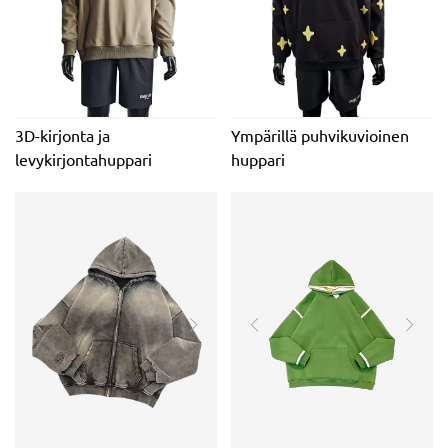
3D-kirjonta ja
Ympärillä puhvikuvioinen
levykirjontahuppari
huppari