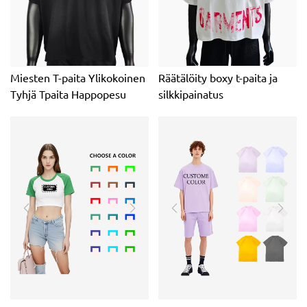
Miesten T-paita Ylikokoinen
Räätälöity boxy t-paita ja
Tyhjä Tpaita Happopesu
silkkipainatus
Heavyweight Sun Fade
Wash Box Rajattu
Distressed Vintage T-paidat
miehille