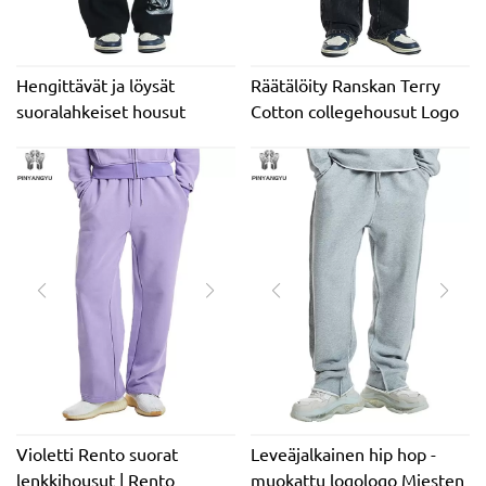
Hengittävät ja löysät
Räätälöity Ranskan Terry
suoralahkeiset housut
Cotton collegehousut Logo
pesuteholla
Ylimitoitettu Laukku leveä
jalka puuvillaneulottu Track
Jogger collegehousut
miehille
Violetti Rento suorat
Leveäjalkainen hip hop -
lenkkihousut | Rento
muokattu logologo Miesten