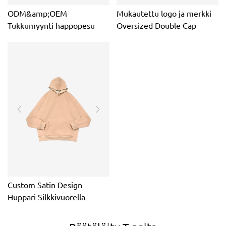
ODM&amp;OEM
Mukautettu logo ja merkki
Tukkumyynti happopesu
Oversized Double Cap
Custom Print logo Miesten
Erikoistyylinen huppari
hupparit
Unisex
Custom Satin Design
Huppari Silkkivuorella
Sisäpusero
Räätälöity T-paita