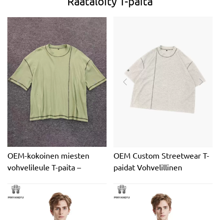
OEM-kokoinen miesten
OEM Custom Streetwear T-
vohvelileule T-paita –
paidat Vohvelillinen
pehmeä hengittävä t-paita
pitkähihainen paita
rentoon päivittäiseen
Valmistajan Crop Box Fit
käyttöön
Oversize Thermal miehille