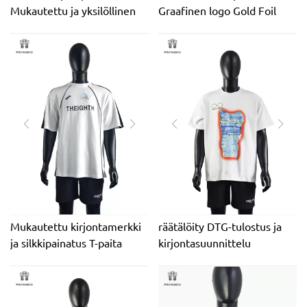
Mukautettu ja yksilöllinen
Graafinen logo Gold Foil
pehmeä puuvillainen T-paita
Printing Plus Size T-paidat
miehille
Mukautettu kirjontamerkki
räätälöity DTG-tulostus ja
ja silkkipainatus T-paita
kirjontasuunnittelu
oversize-tyyliin