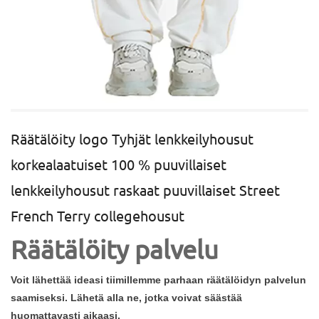
Räätälöity logo Tyhjät lenkkeilyhousut
korkealaatuiset 100 % puuvillaiset
lenkkeilyhousut raskaat puuvillaiset Street
French Terry collegehousut
Räätälöity palvelu
Voit lähettää ideasi tiimillemme parhaan räätälöidyn palvelun
saamiseksi. Lähetä alla ne, jotka voivat säästää
huomattavasti aikaasi.