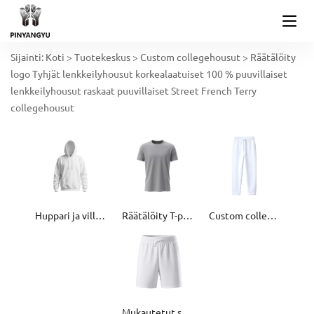
Sijainti:
Koti
>
Tuotekeskus
>
Custom collegehousut
>
Räätälöity
logo Tyhjät lenkkeilyhousut korkealaatuiset 100 % puuvillaiset
lenkkeilyhousut raskaat puuvillaiset Street French Terry
collegehousut
Huppari ja villapaita
Räätälöity T-paita
Custom collegehousut
Mukautetut shortsit