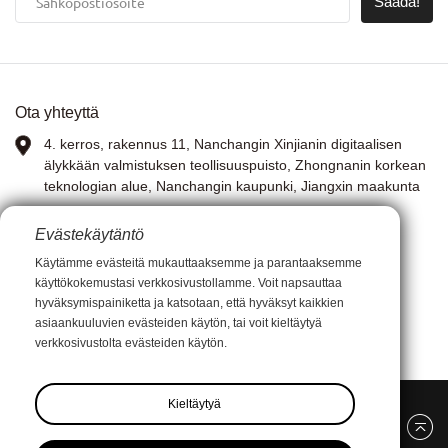
Saada!
Ota yhteyttä
4. kerros, rakennus 11, Nanchangin Xinjianin digitaalisen
älykkään valmistuksen teollisuuspuisto, Zhongnanin korkean
teknologian alue, Nanchangin kaupunki, Jiangxin maakunta
WhatsApp:
13767972399
Evästekäytäntö
Käytämme evästeitä mukauttaaksemme ja parantaaksemme
KUVA: Anna Xia
käyttökokemustasi verkkosivustollamme. Voit napsauttaa
hyväksymispainiketta ja katsotaan, että hyväksyt kaikkien
Sähköposti:
xiay0707i@outlook.com
asiaankuuluvien evästeiden käytön, tai voit kieltäytyä
verkkosivustolta evästeiden käytön.
Kieltäytyä