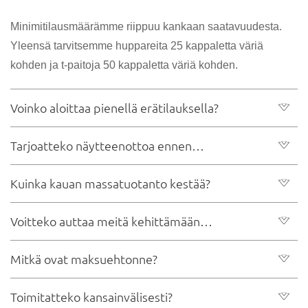
(MOQ)?
Minimitilausmäärämme riippuu kankaan saatavuudesta.
Yleensä tarvitsemme huppareita 25 kappaletta väriä
kohden ja t-paitoja 50 kappaletta väriä kohden.
Voinko aloittaa pienellä erätilauksella?
Tarjoatteko näytteenottoa ennen
Toki, emme välitä pienistä tilauksista
irtotuotantoa?
Kuinka kauan massatuotanto kestää?
Kyllä, tarjoamme näytteen, ja näytteenottoaika kestää
tyypillisesti 7–10 arkipäivää suunnittelun ja materiaalien
Voitteko auttaa meitä kehittämään
Massatuotannon läpimenoaika on yleensä 20–25 päivää
hankinnan monimutkaisuudesta riippuen.
näytteen hyväksymisen ja ennakkomaksun maksamisen
teknologiapakettia tai suunnittelua?
Mitkä ovat maksuehtonne?
Ehdottomasti Meillä on kokenut tuotekehitystiimi, joka voi
jälkeen tilauksen koosta ja materiaalin saatavuudesta
auttaa teknisten pakettien, kaavojen valmistuksen,
riippuen.
Toimitatteko kansainvälisesti?
Uusille asiakkaille maksamme yleensä T/T (sähkösiirto) -
kangassuositusten ja tuoteparannusten kanssa brändisi