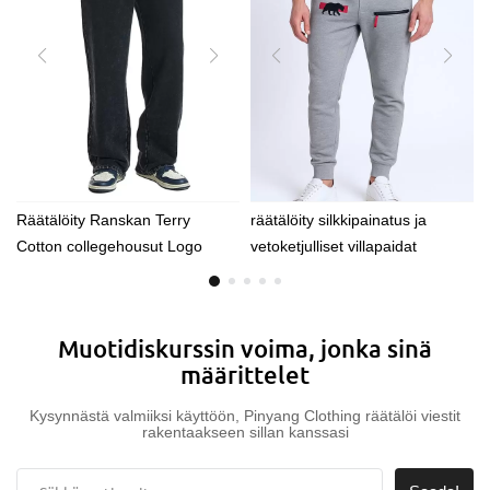
Räätälöity Ranskan Terry
räätälöity silkkipainatus ja
Cotton collegehousut Logo
vetoketjulliset villapaidat
Ylimitoitettu Laukku leveä jalka
puuvillaneulottu Track Jogger
collegehousut miehille
Muotidiskurssin voima, jonka sinä
määrittelet
Kysynnästä valmiiksi käyttöön, Pinyang Clothing räätälöi viestit
rakentaakseen sillan kanssasi