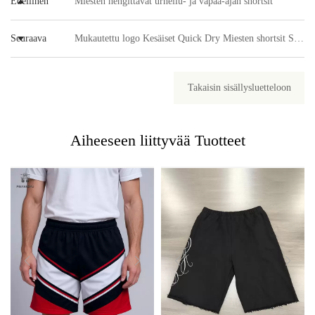
Edellinen
Miesten hengittävät urheilu- ja vapaa-ajan shortsit
Seuraava
Mukautettu logo Kesäiset Quick Dry Miesten shortsit Street Style Sublimoidut uimarantashortsit Kaksikerroksiset verkkoshortsit kiristysnyörillä
Takaisin sisällysluetteloon
Aiheeseen liittyvää
Tuotteet