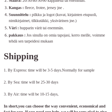
Määrä:
20/30/40/50/60 kappaletta tai enemmän.
Kangas
:
fleece, frotee, jersey
jne
.
Suunnittelu
:
pilkku ja logot (kuvat, kirjainten etupuoli,
nimikirjaimet, tilkkutäkki, yksivärinen jne.)
Väri
:
hupparin värit tai enemmän.
pakkaus
:
Jos sinulla on omia tapojasi, kerro meille, voimme
tehdä sen tarpeidesi mukaan
Shipping
1. By Express: time will be 3-5 days.Normally for sample
2. By Sea: time will be 25-30 days
3. By Air: time will be 10-15 days,
In short,you can choose the way convenient, economical and
fast for you. If you need our help ,we will be very glad to give