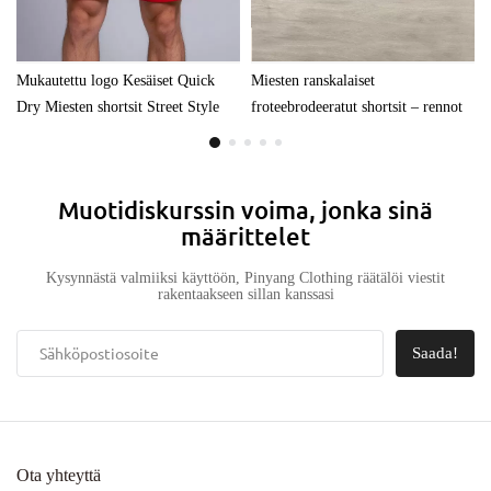
Mukautettu logo Kesäiset Quick
Miesten ranskalaiset
Dry Miesten shortsit Street Style
froteebrodeeratut shortsit – rennot
Sublimoidut uimarantashortsit
pehmeät shortsit kesän
Kaksikerroksiset verkkoshortsit
arkivaatteisiin
kiristysnyörillä
Muotidiskurssin voima, jonka sinä
määrittelet
Kysynnästä valmiiksi käyttöön, Pinyang Clothing räätälöi viestit
rakentaakseen sillan kanssasi
Saada!
Ota yhteyttä