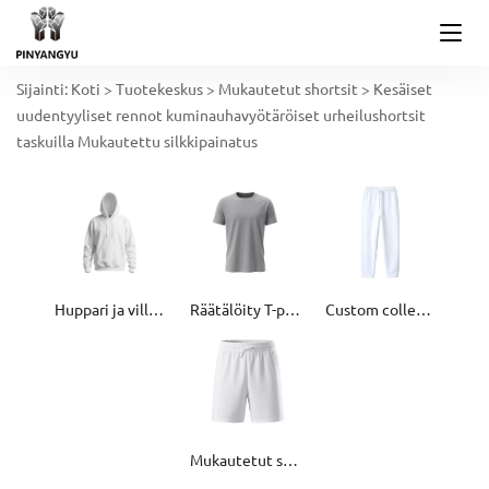
Sijainti:
Koti
>
Tuotekeskus
>
Mukautetut shortsit
>
Kesäiset
uudentyyliset rennot kuminauhavyötäröiset urheilushortsit
taskuilla Mukautettu silkkipainatus
Huppari ja villapaita
Räätälöity T-paita
Custom collegehousut
Mukautetut shortsit