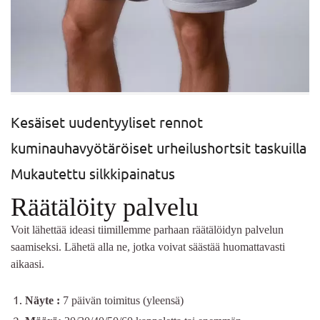
Kesäiset uudentyyliset rennot
kuminauhavyötäröiset urheilushortsit taskuilla
Mukautettu silkkipainatus
Räätälöity palvelu
Voit lähettää ideasi tiimillemme parhaan räätälöidyn palvelun
saamiseksi. Lähetä alla ne, jotka voivat säästää huomattavasti
aikaasi.
Näyte
:
7 päivän toimitus (yleensä)