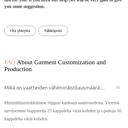
you some suggestion.
Ota yhteyttä
Sähköposti
FAQ
About Garment Customization and
Production
Mikä on vaatteiden vähimmäistilausmäärä
(MOQ)?
Minimitilausmäärämme riippuu kankaan saatavuudesta. Yleensä
tarvitsemme huppareita 25 kappaletta väriä kohden ja t-paitoja 50
kappaletta väriä kohden.