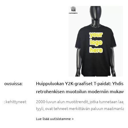
Huippuluokan Y2K-graafiset T-paidat: Yhdistää
retrohenkisen muotoilun moderniin mukavuuteen
2000-luvun alun muotitrendit, jotka tunnetaan laajalti nimellä Y2K-
tyyli, ovat tehneet merkittävän paluun maailmanlaajuiseen
katumuotiin. Elävistä grafiikoista rohkeisiin kuvioihin Y2K-muoti
Lue lisää uutisistamme >
herättää nostalgiaa tarjoten samalla leikkisän ja ilmeikkään