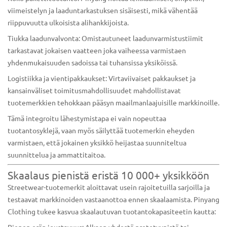
viimeistelyn ja laaduntarkastuksen sisäisesti, mikä vähentää
riippuvuutta ulkoisista alihankkijoista.
Tiukka laadunvalvonta: Omistautuneet laadunvarmistustiimit
tarkastavat jokaisen vaatteen joka vaiheessa varmistaen
yhdenmukaisuuden sadoissa tai tuhansissa yksiköissä.
Logistiikka ja vientipakkaukset: Virtaviivaiset pakkaukset ja
kansainväliset toimitusmahdollisuudet mahdollistavat
tuotemerkkien tehokkaan pääsyn maailmanlaajuisille markkinoille.
Tämä integroitu lähestymistapa ei vain nopeuttaa
tuotantosyklejä, vaan myös säilyttää tuotemerkin eheyden
varmistaen, että jokainen yksikkö heijastaa suunniteltua
suunnittelua ja ammattitaitoa.
Skaalaus pienistä eristä 10 000+ yksikköön
Streetwear-tuotemerkit aloittavat usein rajoitetuilla sarjoilla ja
testaavat markkinoiden vastaanottoa ennen skaalaamista. Pinyang
Clothing tukee kasvua skaalautuvan tuotantokapasiteetin kautta:
Pienen erän joustavuus: Alkaen yhdestä prototyypistä tai