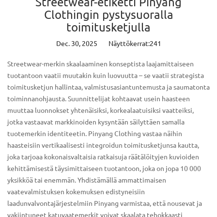
Streetwear-etiketti Pinyang
Clothingin pystysuoralla
toimitusketjulla
Dec. 30, 2025
Näyttökerrat:241
Streetwear-merkin skaalaaminen konseptista laajamittaiseen
tuotantoon vaatii muutakin kuin luovuutta – se vaatii strategista
toimitusketjun hallintaa, valmistusasiantuntemusta ja saumatonta
toiminnanohjausta. Suunnittelijat kohtaavat usein haasteen
muuttaa luonnokset yhtenäisiksi, korkealaatuisiksi vaatteiksi,
jotka vastaavat markkinoiden kysyntään säilyttäen samalla
tuotemerkin identiteetin.
Pinyang Clothing
vastaa näihin
haasteisiin vertikaalisesti integroidun toimitusketjunsa kautta,
joka tarjoaa kokonaisvaltaisia ​​ratkaisuja räätälöityjen kuvioiden
kehittämisestä täysimittaiseen tuotantoon, joka on jopa 10 000
yksikköä tai enemmän. Yhdistämällä ammattimaisen
vaatevalmistuksen kokemuksen edistyneisiin
laadunvalvontajärjestelmiin Pinyang varmistaa, että nousevat ja
vakiintuneet katuvaatemerkit voivat skaalata tehokkaasti