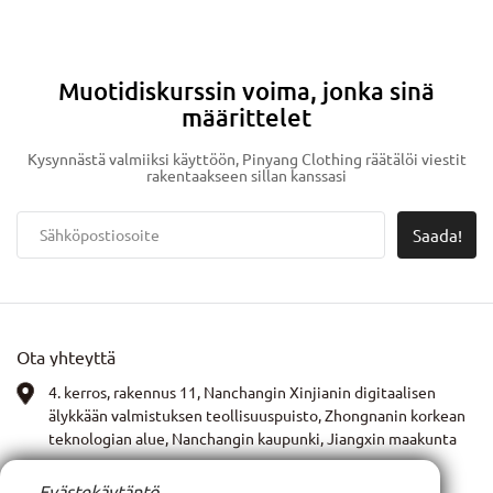
estetiikan. Nykyaikaisille kuluttajille käytettävyys ja mukavuus ovat
kuitenkin aivan yhtä tärkeitä kuin tyyli.
Muotidiskurssin voima, jonka sinä
määrittelet
Kysynnästä valmiiksi käyttöön, Pinyang Clothing räätälöi viestit
rakentaakseen sillan kanssasi
Saada!
Ota yhteyttä
4. kerros, rakennus 11, Nanchangin Xinjianin digitaalisen
älykkään valmistuksen teollisuuspuisto, Zhongnanin korkean
teknologian alue, Nanchangin kaupunki, Jiangxin maakunta
WhatsApp:
13767972399
Evästekäytäntö