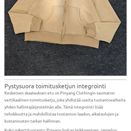
Pystysuora toimitusketjun integrointi
Keskeinen skaalauksen etu on Pinyang Clothingin saumaton
vertikaalinen toimitusketju, joka yhdistää useita tuotantovaiheita
yhden hallintajärjestelmän alle. Tämä integrointi lisää
tehokkuutta ja mahdollistaa tuotannon laadun, aikataulujen ja
kustannusten tarkan hallinnan.
Koko pakettituotanto: Pinyang hoitaa leikkaamisen, ompelun,