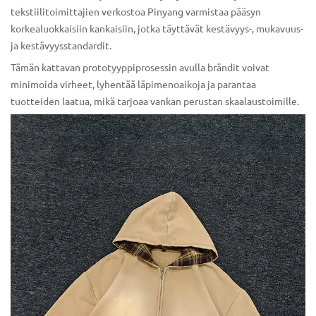
tekstiilitoimittajien verkostoa Pinyang varmistaa pääsyn
korkealuokkaisiin kankaisiin, jotka täyttävät kestävyys-, mukavuus-
ja kestävyysstandardit.
Tämän kattavan prototyyppiprosessin avulla brändit voivat
minimoida virheet, lyhentää läpimenoaikoja ja parantaa
tuotteiden laatua, mikä tarjoaa vankan perustan skaalaustoimille.