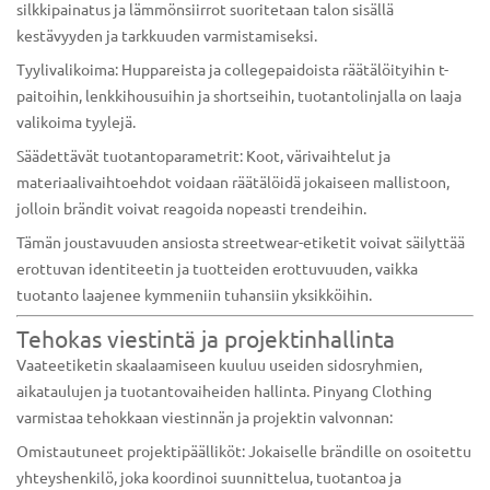
silkkipainatus ja lämmönsiirrot suoritetaan talon sisällä
kestävyyden ja tarkkuuden varmistamiseksi.
Tyylivalikoima: Huppareista ja collegepaidoista räätälöityihin t-
paitoihin, lenkkihousuihin ja shortseihin, tuotantolinjalla on laaja
valikoima tyylejä.
Säädettävät tuotantoparametrit: Koot, värivaihtelut ja
materiaalivaihtoehdot voidaan räätälöidä jokaiseen mallistoon,
jolloin brändit voivat reagoida nopeasti trendeihin.
Tämän joustavuuden ansiosta streetwear-etiketit voivat säilyttää
erottuvan identiteetin ja tuotteiden erottuvuuden, vaikka
tuotanto laajenee kymmeniin tuhansiin yksikköihin.
Tehokas viestintä ja projektinhallinta
Vaateetiketin skaalaamiseen kuuluu useiden sidosryhmien,
aikataulujen ja tuotantovaiheiden hallinta. Pinyang Clothing
varmistaa tehokkaan viestinnän ja projektin valvonnan:
Omistautuneet projektipäälliköt: Jokaiselle brändille on osoitettu
yhteyshenkilö, joka koordinoi suunnittelua, tuotantoa ja