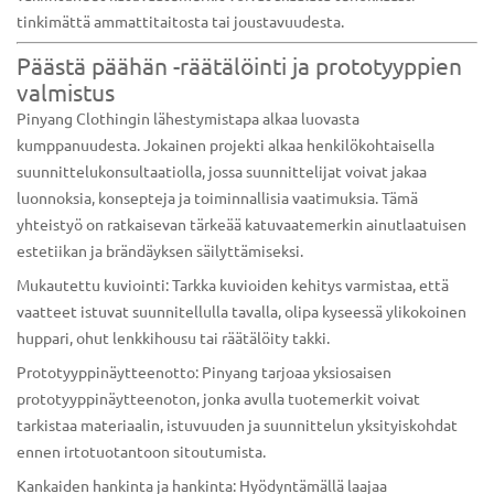
tinkimättä ammattitaitosta tai joustavuudesta.
Päästä päähän -räätälöinti ja prototyyppien
valmistus
Pinyang Clothingin lähestymistapa alkaa luovasta
kumppanuudesta. Jokainen projekti alkaa henkilökohtaisella
suunnittelukonsultaatiolla, jossa suunnittelijat voivat jakaa
luonnoksia, konsepteja ja toiminnallisia vaatimuksia. Tämä
yhteistyö on ratkaisevan tärkeää katuvaatemerkin ainutlaatuisen
estetiikan ja brändäyksen säilyttämiseksi.
Mukautettu kuviointi: Tarkka kuvioiden kehitys varmistaa, että
vaatteet istuvat suunnitellulla tavalla, olipa kyseessä ylikokoinen
huppari, ohut lenkkihousu tai räätälöity takki.
Prototyyppinäytteenotto: Pinyang tarjoaa yksiosaisen
prototyyppinäytteenoton, jonka avulla tuotemerkit voivat
tarkistaa materiaalin, istuvuuden ja suunnittelun yksityiskohdat
ennen irtotuotantoon sitoutumista.
Kankaiden hankinta ja hankinta: Hyödyntämällä laajaa