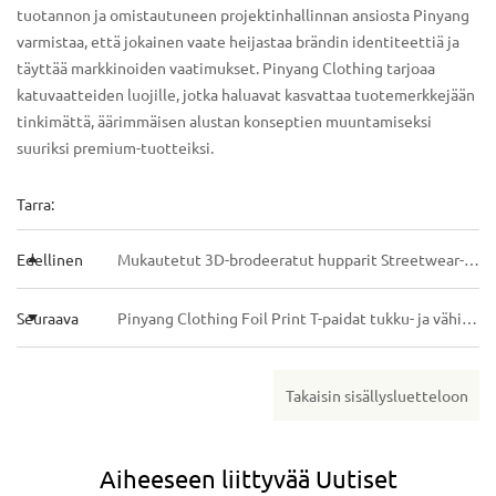
tuotannon ja omistautuneen projektinhallinnan ansiosta Pinyang
varmistaa, että jokainen vaate heijastaa brändin identiteettiä ja
täyttää markkinoiden vaatimukset. Pinyang Clothing tarjoaa
katuvaatteiden luojille, jotka haluavat kasvattaa tuotemerkkejään
tinkimättä, äärimmäisen alustan konseptien muuntamiseksi
suuriksi premium-tuotteiksi.
Tarra:
Edellinen
Mukautetut 3D-brodeeratut hupparit Streetwear-merkeille: Pinyang Clothingin vuoden 2026 hankintaopas
Seuraava
Pinyang Clothing Foil Print T-paidat tukku- ja vähittäismyyntiin: kankaan hankinta, kalvon levitys ja viimeistelyvinkit
Takaisin sisällysluetteloon
Aiheeseen liittyvää
Uutiset