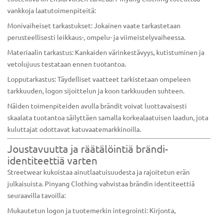
vankkoja laatutoimenpiteitä:
Monivaiheiset tarkastukset: Jokainen vaate tarkastetaan
perusteellisesti leikkaus-, ompelu- ja viimeistelyvaiheessa.
Materiaalin tarkastus: Kankaiden värinkestävyys, kutistuminen ja
vetolujuus testataan ennen tuotantoa.
Lopputarkastus: Täydelliset vaatteet tarkistetaan ompeleen
tarkkuuden, logon sijoittelun ja koon tarkkuuden suhteen.
Näiden toimenpiteiden avulla brändit voivat luottavaisesti
skaalata tuotantoa säilyttäen samalla korkealaatuisen laadun, jota
kuluttajat odottavat katuvaatemarkkinoilla.
Joustavuutta ja räätälöintiä brändi-
identiteettiä varten
Streetwear kukoistaa ainutlaatuisuudesta ja rajoitetun erän
julkaisuista. Pinyang Clothing vahvistaa brändin identiteettiä
seuraavilla tavoilla:
Mukautetun logon ja tuotemerkin integrointi: Kirjonta,