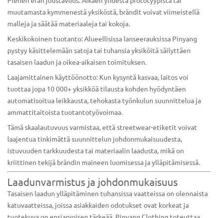
muutamasta kymmenestä yksiköstä, brändit voivat viimeistellä
malleja ja säätää materiaaleja tai kokoja.
Keskikokoinen tuotanto: Alueellisissa lanseerauksissa Pinyang
pystyy käsittelemään satoja tai tuhansia yksiköitä säilyttäen
tasaisen laadun ja oikea-aikaisen toimituksen.
Laajamittainen käyttöönotto: Kun kysyntä kasvaa, laitos voi
tuottaa jopa 10 000+ yksikköä tilausta kohden hyödyntäen
automatisoitua leikkausta, tehokasta työnkulun suunnittelua ja
ammattitaitoista tuotantotyövoimaa.
Tämä skaalautuvuus varmistaa, että streetwear-etiketit voivat
laajentua tinkimättä suunnittelun johdonmukaisuudesta,
istuvuuden tarkkuudesta tai materiaalin laadusta, mikä on
kriittinen tekijä brändin maineen luomisessa ja ylläpitämisessä.
Laadunvarmistus ja johdonmukaisuus
Tasaisen laadun ylläpitäminen tuhansissa vaatteissa on olennaista
katuvaatteissa, joissa asiakkaiden odotukset ovat korkeat ja
tuotekuva on ensiarvoisen tärkeää. Pinyang Clothing toteuttaa