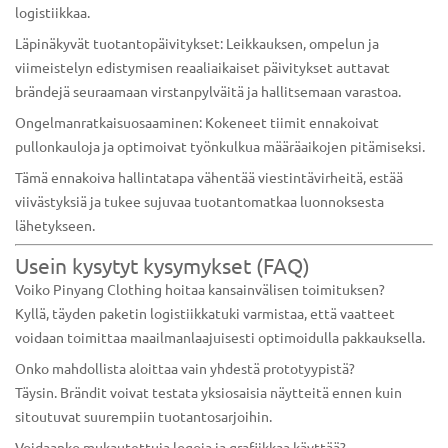
logistiikkaa.
Läpinäkyvät tuotantopäivitykset: Leikkauksen, ompelun ja
viimeistelyn edistymisen reaaliaikaiset päivitykset auttavat
brändejä seuraamaan virstanpylväitä ja hallitsemaan varastoa.
Ongelmanratkaisuosaaminen: Kokeneet tiimit ennakoivat
pullonkauloja ja optimoivat työnkulkua määräaikojen pitämiseksi.
Tämä ennakoiva hallintatapa vähentää viestintävirheitä, estää
viivästyksiä ja tukee sujuvaa tuotantomatkaa luonnoksesta
lähetykseen.
Usein kysytyt kysymykset (FAQ)
Voiko Pinyang Clothing hoitaa kansainvälisen toimituksen?
Kyllä, täyden paketin logistiikkatuki varmistaa, että vaatteet
voidaan toimittaa maailmanlaajuisesti optimoidulla pakkauksella.
Onko mahdollista aloittaa vain yhdestä prototyypistä?
Täysin. Brändit voivat testata yksiosaisia ​​näytteitä ennen kuin
sitoutuvat suurempiin tuotantosarjoihin.
Voidaanko mukautettuja logoja ja grafiikkaa käyttää?