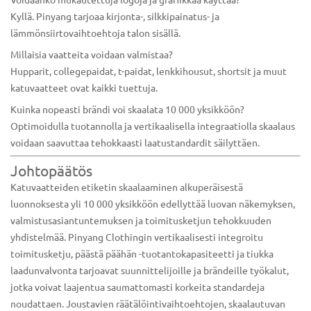
Kyllä. Pinyang tarjoaa kirjonta-, silkkipainatus- ja
lämmönsiirtovaihtoehtoja talon sisällä.
Millaisia ​​vaatteita voidaan valmistaa?
Hupparit, collegepaidat, t-paidat, lenkkihousut, shortsit ja muut
katuvaatteet ovat kaikki tuettuja.
Kuinka nopeasti brändi voi skaalata 10 000 yksikköön?
Optimoidulla tuotannolla ja vertikaalisella integraatiolla skaalaus
voidaan saavuttaa tehokkaasti laatustandardit säilyttäen.
Johtopäätös
Katuvaatteiden etiketin skaalaaminen alkuperäisestä
luonnoksesta yli 10 000 yksikköön edellyttää luovan näkemyksen,
valmistusasiantuntemuksen ja toimitusketjun tehokkuuden
yhdistelmää.
Pinyang Clothingin
vertikaalisesti integroitu
toimitusketju, päästä päähän -tuotantokapasiteetti ja tiukka
laadunvalvonta tarjoavat suunnittelijoille ja brändeille työkalut,
jotka voivat laajentua saumattomasti korkeita standardeja
noudattaen. Joustavien räätälöintivaihtoehtojen, skaalautuvan